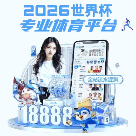
MK体育在线（中国）唯一官方
网站
首页